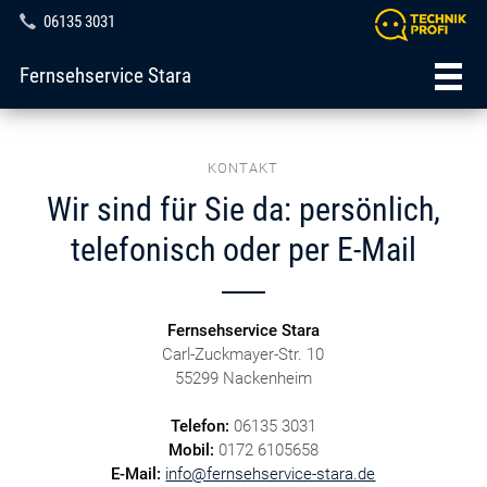
06135 3031
Fernsehservice Stara
KONTAKT
Wir sind für Sie da: persönlich,
telefonisch oder per E-Mail
Fernsehservice Stara
Carl-Zuckmayer-Str. 10
55299 Nackenheim
Telefon:
06135 3031
Mobil:
0172 6105658
E-Mail:
info@fernsehservice-stara.de