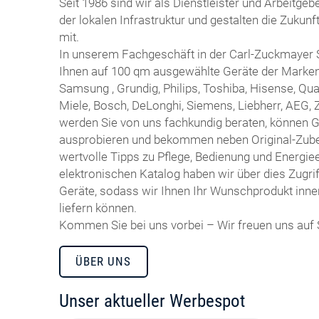
Seit 1986 sind wir als Dienstleister und Arbeitgebe
der lokalen Infrastruktur und gestalten die Zukun
mit.
In unserem Fachgeschäft in der Carl-Zuckmayer S
Ihnen auf 100 qm ausgewählte Geräte der Marke
Samsung , Grundig, Philips, Toshiba, Hisense, Qua
Miele, Bosch, DeLonghi, Siemens, Liebherr, AEG, 
werden Sie von uns fachkundig beraten, können 
ausprobieren und bekommen neben Original-Zube
wertvolle Tipps zu Pflege, Bedienung und Energiee
elektronischen Katalog haben wir über dies Zugri
Geräte, sodass wir Ihnen Ihr Wunschprodukt inne
liefern können.
Kommen Sie bei uns vorbei – Wir freuen uns auf 
ÜBER UNS
Unser aktueller Werbespot