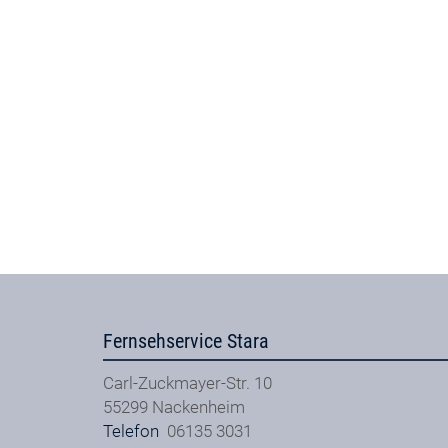
Fernsehservice Stara
Carl-Zuckmayer-Str. 10
55299
Nackenheim
Telefon
06135 3031