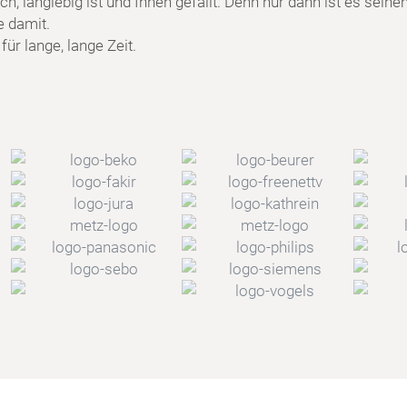
h, langlebig ist und Ihnen gefällt. Denn nur dann ist es seine
e damit.
ür lange, lange Zeit.