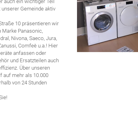
r auch ein wichtiger Teil
ft unserer Gemeinde aktiv
traße 10 präsentieren wir
n Marke Panasonic,
dral, Nivona, Saeco, Jura,
Zanussi, Comfeè u.a.! Hier
Geräte anfassen oder
hör und Ersatzteilen auch
ffizienz. Über unseren
ff auf mehr als 10.000
rhalb von 24 Stunden
Sie!