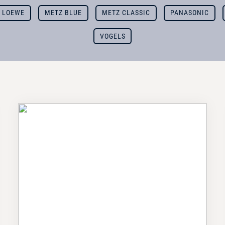
LOEWE
METZ BLUE
METZ CLASSIC
PANASONIC
VOGELS