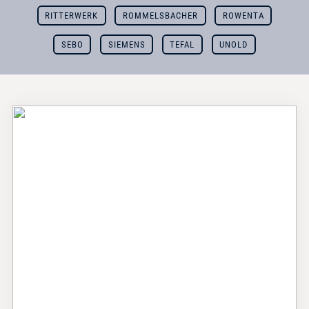
RITTERWERK
ROMMELSBACHER
ROWENTA
SEBO
SIEMENS
TEFAL
UNOLD