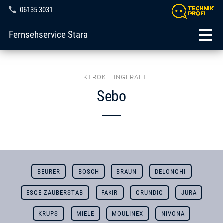
06135 3031
Fernsehservice Stara
ELEKTROKLEINGERAETE
Sebo
BEURER
BOSCH
BRAUN
DELONGHI
ESGE-ZAUBERSTAB
FAKIR
GRUNDIG
JURA
KRUPS
MIELE
MOULINEX
NIVONA